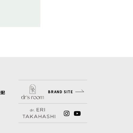
BRAND SITE
表記