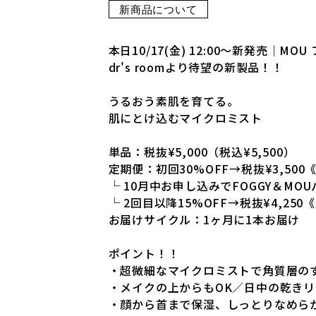
新商品について
本日10/17(金) 12:00～新発売｜M
dr's roomより待望の新製品！！
うるおう素肌を育てる。
肌にとけ込むマイクロミスト
単品：税抜¥5,000（税込¥5,500）
定期便：初回30%OFF→税抜¥3,50
└ 10月中お申し込みでFOGGY＆MO
└ 2回目以降15%OFF→税抜¥4,25
お届けサイクル：1ヶ月に1本お届け
ポイント！！
・超微細なマイクロミストで角質層の
・メイクの上からもOK／日中の乾き
・顔から首まで保湿、しっとりなめら