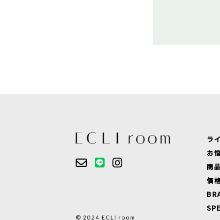
ラ
お
商
価
BR
SP
© 2024 ECLI room