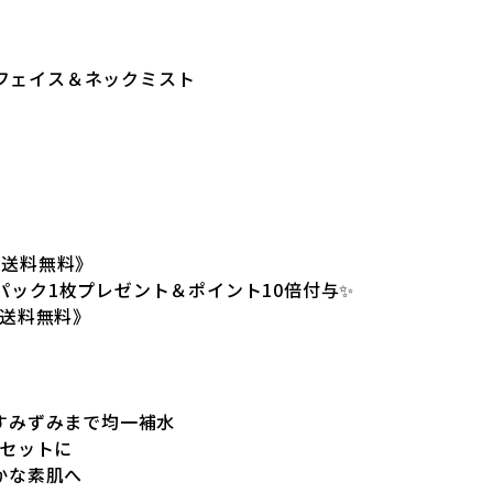
OU フェイス＆ネックミスト
0《送料無料》
Uパック1枚プレゼント＆ポイント10倍付与✨
0《送料無料》
すみずみまで均一補水
リセットに
かな素肌へ